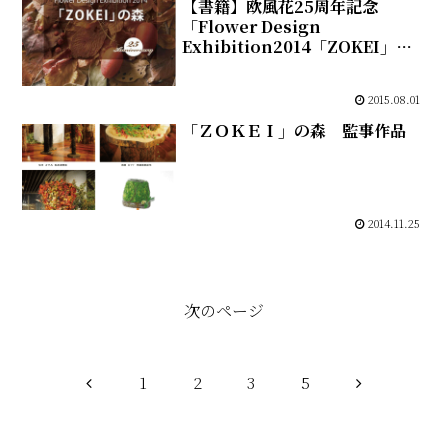
【書籍】欧風花25周年記念
「Flower Design
Exhibition2014「ZOKEI」の
森」
2015.08.01
「ＺＯＫＥＩ」の森 監事作品
2014.11.25
次のページ
前
次
1
2
3
5
へ
へ