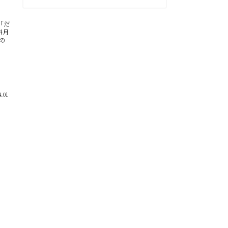
「だ
4月
花の
.01