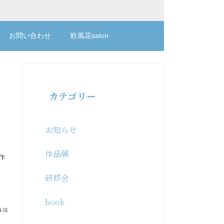
お問い合わせ
欧風花salon
カテゴリー
お知らせ
書
社
作品展
ー作
研修会
book
.01