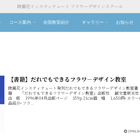
欧風花インスティテュート フラワーデザインスクール
コース案内
全国教室紹介
ギャラリー
お知らせ
【書籍】だれでもできるフラワ－デザイン教室
欧風花インスティテュ－ト発刊だれでもできるフラワ－デザイン教室
籍 「だれでもできるフラワ－デザイン教室」出版社 誠文堂新光
出 版 1996年04月出版ページ 159p 21cm価 格 1,650円• カラ
品紹介• フラ...
1996.04