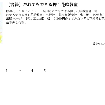
【書籍】だれでもできる押し花絵教室
欧風花インスティテュ－ト発刊だれでもできる押し花絵教室書 籍 
れでもできる押し花絵教室」出版社 誠文堂新光社 出 版 1995年0
出版 ページ 191p 22cm価 格 1,860円作ってみたい押し花絵押し
基本押し花絵...
1995.04
1
…
4
5