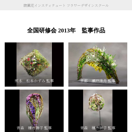
欧風花インスティテュート フラワーデザインスクール
全国研修会 2013年 監事作品
熊本 松本かずみ 監事
京都 瀬戸珠月 監事
青森 種市勝子 監事
青森 種市勝子 監事