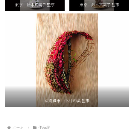
東京 鈴木真実子 監事
東京 鈴木真実子 監事
広島呉市 中村 和美 監事
ホーム
作品展